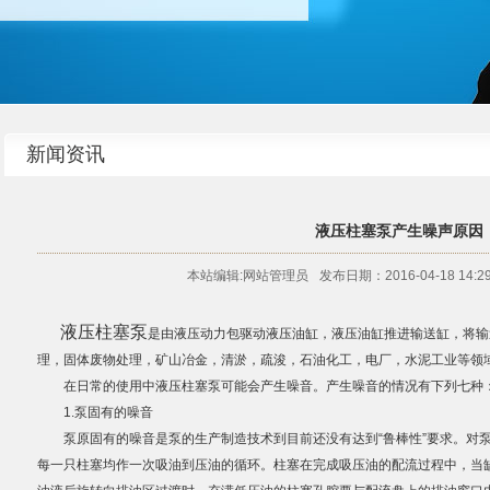
新闻资讯
液压柱塞泵产生噪声原因
本站编辑:网站管理员
发布日期：2016-04-18 14:29
液压柱塞泵
是由液压动力包驱动液压油缸，液压油缸推进输送缸，将输
理，固体废物处理，矿山冶金，清淤，疏浚，石油化工，电厂，水泥工业等领
在日常的使用中液压柱塞泵可能会产生噪音。产生噪音的情况有下列七种
1.泵固有的噪音
泵原固有的噪音是泵的生产制造技术到目前还没有达到“鲁棒性”要求。对泵
每一只柱塞均作一次吸油到压油的循环。柱塞在完成吸压油的配流过程中，当