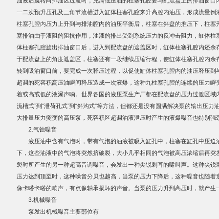
油液后旋转向排油区过渡时，充满低压油的柱塞孔腔要与配流盘上的排油窗口
一二次预升压孔及三角节流槽进入缸体柱塞孔腔来升高腔内油压，形成流量倒
柱塞孔腔内压力上升到与排油腔内的油压平衡后，柱塞在斜盘的推压下，柱塞
柱塞泵-金杯系列
柱塞泵-PV系列
塞排油由于液阻的阻抗作用，油液的排出受到系统压力的反冲击阻力，缸体柱
体柱塞孔腔旋出排油窗口后，进入到配流盘的遮盖区时，缸体柱塞孔腔内还余
于配流盘上的角度遮盖区，柱塞还有一段继续压缩行程，使缸体柱塞孔腔内余
转到吸油窗口前，要完成一次释压过程，以促使缸体柱塞孔腔内的油压释压到
超调的死容积高压油瞬间释压造成一次液爆，这种九柱塞孔腔的连续的压力瞬
着或高或低的液瀑声响。世界各国的液压泵生产厂都在配流盘的压力过渡区域
流槽式”到“泄荷孔式”到“斜沟式”等方法，但都还是没有圆满解决泵的输出压
大排量压力突变的高压泵，死容积区超调油液泄压时产生的液爆噪音也特别强
2.气蚀噪音
液压油中含有气泡时，带有气泡的油液被吸入缸孔中，柱塞在缸孔中压迫油
下，这些油液中的气泡将突然挤破裂，大小几乎相同的气泡被高压浓缩后再突
裂时所产生的另一种超高音调噪音，会发出一种尖锐刺耳的啸叫声。这种尖锐
压力达到顶至时，这种噪音分贝也越高，当泵的压力下降后，这种噪音也随着
像卡嗒卡嗒的响声，有点像轴承损坏的声音。当泵的压力升到高压时，就产生
3.机械噪音
泵发出机械噪音主要部位有