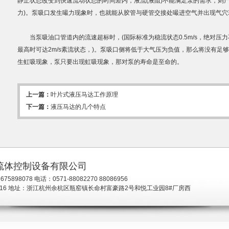
静止状态改变到快速流动状态的时间差内，液流(液阻)不能满足泵的需求，则
力)。泵吸口发生嘬力现象时，也就能从胶管与硬管交接处嘬进空气并出现气穴
当泵吸油口管道内的流速超标时，(国际标准为稳流状态0.5m/s，绝对压力不少于
最高时可达2m/s紊流状态，)。泵吸口侧将低于大气压为负值，那么将没有足
生虹吸现象，泵只要出现虹吸现象，那对泵的寿命是至命的。
上一篇：
叶片式液压马达工作原理
下一篇：
液压马达的几个特点
流体控制设备有限公司
5898078 电话：0571-88082270 88086956
38116 地址：浙江杭州余杭区瓶窑镇长命村富豪路2号和悦工业园8#厂房西