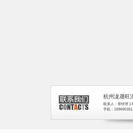
杭州泷晟旺
联系人：章经理 1367
手机：189690