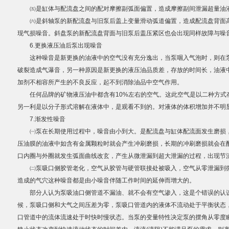
㈤是缸体与配流盘之间的配对摩擦副弧面偏置，造成摩擦副间泄漏超量油
㈥是斜轴泵的新配流盘与旧泵后盖上变量滑动弧道偏置，造成配流盘背面高
现气损噪音。斜盘泵的新配流盘背面与旧泵后盖压紧区也会出现同样故障与噪
6.更换液压油后泵出现噪音
这种噪音是新更换的油液中的空气没有充分逸出，当泵咽入气泡时，则在泵
破裂造成气瀑音，另一种原因是新更换的液压油品质差，存放的时间长，油液
加剂不相容所产生的不良反应，起不到消除油品中空气作用。
任何品牌的矿物液压油中都含有10%左右的空气。这此空气是以二种方式
另一利是以分子形式溶解在液体中，是观看不到的。对液体的体积增加并不明
7.渐发性噪音
㈠泵在长期使用过程中，噪音由小到大。是配流盘与缸体配流面发生磨损，
压油膜的油液中如含有金属颗粒时就会产生冲刷磨损，长期的冲刷磨损就会在
口内圈与外圈就发生弧面曲线改玄，产生从微泄漏到超大泄漏的过程，出现节
㈡泵吸口侧胶管老化，空气从胶管与硬管联接处被吸入，空气从零泄漏到微
造成的气穴这种噪音都是由小噪音伴随工作时间的延伸而增大的。
部分人认为泵吸油口侧管道不漏油、就不会有空气渗入，这是个错误的认识
候，泵吸口侧和大气之间压差为零，泵吸口管道内的液体不流动处于平衡状态，
口管道中的流体流速处于时快时慢状态。当泵的变量特性决定泵的摆角从零度