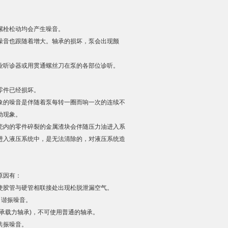
螺栓松动均会产生噪音。
音也跟随着增大。轴承的损坏，泵会出现颤
听诊器或用贯通螺丝刀在泵的各部位诊听。
零件已经损坏。
的噪音是伴随着泵每转一圈而响一次的连续不
动现象。
内的零件碎裂的金属渣块会伴随压力油进入系
进入液压系统中，是无法清除的，对液压系统造
原因有：
胶管与硬管相联接处出现松脱泄漏空气。
了谐振噪音。
载力轴承)，不可使用普通的轴承。
共振噪音。