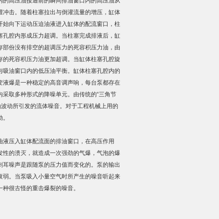
内的高压油接通前的瞬间排油窗口内的高压油从
灌冲击。随着柱塞拉出与倒灌流量的增压，缸体
开始向下运动压迫油液进入缸体的配流窗口，柱
柱塞泵-PV6系列
SUN 螺纹插装阀(1)
塞孔腔内形成压力超调。当柱塞完成排液后，缸
存部份没有排空的超调压力的死容积压力油，由
存的死容积压力油更加超调。当缸体柱塞孔腔旋
与吸油窗口内的低压油平衡。缸体柱塞孔腔内的
变液爆是一种稳定的高音调声响，每台泵都存在
内采取多种形式的降噪单元。由传统的“三角节
力油波动所引发的流体噪音。对于工程机械上用的
劲。
液压入缸体配流面的排油窗口，在高压作用
发性的溃灭，就造成一次强劲的气爆，气泡的爆
刺耳噪声是跟随泵的压力值而变化的。泵的输出
衰弱。当泵吸入小量空气时所产生的噪音听起来
一种很古怪的重击爆裂的噪音。