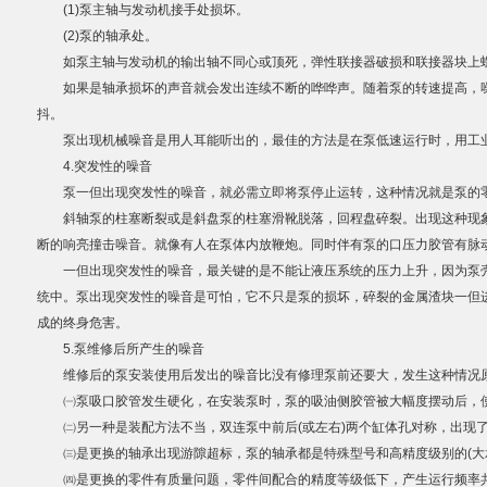
(1)泵主轴与发动机接手处损坏。
(2)泵的轴承处。
如泵主轴与发动机的输出轴不同心或顶死，弹性联接器破损和联接器块上
如果是轴承损坏的声音就会发出连续不断的哗哗声。随着泵的转速提高，噪
抖。
泵出现机械噪音是用人耳能听出的，最佳的方法是在泵低速运行时，用工业
4.突发性的噪音
泵一但出现突发性的噪音，就必需立即将泵停止运转，这种情况就是泵的
斜轴泵的柱塞断裂或是斜盘泵的柱塞滑靴脱落，回程盘碎裂。出现这种现象
断的响亮撞击噪音。就像有人在泵体内放鞭炮。同时伴有泵的口压力胶管有脉
一但出现突发性的噪音，最关键的是不能让液压系统的压力上升，因为泵壳
统中。泵出现突发性的噪音是可怕，它不只是泵的损坏，碎裂的金属渣块一但
成的终身危害。
5.泵维修后所产生的噪音
维修后的泵安装使用后发出的噪音比没有修理泵前还要大，发生这种情况
㈠泵吸口胶管发生硬化，在安装泵时，泵的吸油侧胶管被大幅度摆动后，使
㈡另一种是装配方法不当，双连泵中前后(或左右)两个缸体孔对称，出现
㈢是更换的轴承出现游隙超标，泵的轴承都是特殊型号和高精度级别的(大承
㈣是更换的零件有质量问题，零件间配合的精度等级低下，产生运行频率