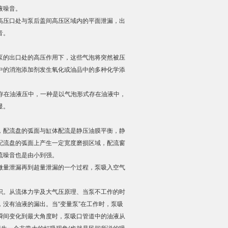
液噪音。
压口处与泵后盖间高压区域内的平面泄漏，出
音。
的出口处的高压作用下，这些气泡将突然被压
中的消泡添加剂发生氧化或油品中的多种化学添
存在油液压中，一种是以气泡形式存在油液中，
显。
配流盘的弧面与缸体配流是静压油膜平衡，静
配流盘的弧面上产生一定宽度磨损区域，配流窗
流噪音也是由小到强。
量泄漏再到超量泄漏的一个过程，泵吸入空气
。从流体力学及大气压原理、当泵不工作的时
没有油液的漏出。当“变量泵”在工作时，泵吸
瞬间变化到最大角度时，泵吸口管道中的油液从